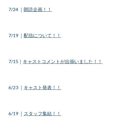
7/24
｜
朗読企画！！
7/19
｜
配信について！！
7/1
5
｜
キャストコメントが出揃いました
！！
6/23
｜
キャスト発表！！
6/
19
｜
スタッフ集結！！