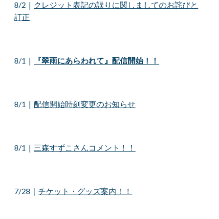
8/
2
｜
クレジット表記の誤りに関しましてのお詫びと
訂正
8/1
｜
『翠雨にあらわれて』配信開始！！
8/1
｜
配信開始時刻変更のお知らせ
8/1
｜
三森すずこさんコメント！！
7/28
｜
チケット・グッズ案内！！